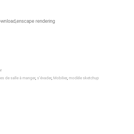
wnload,enscape rendering
er
es de salle à manger
,
s'évader
,
Mobilier
,
modèle sketchup