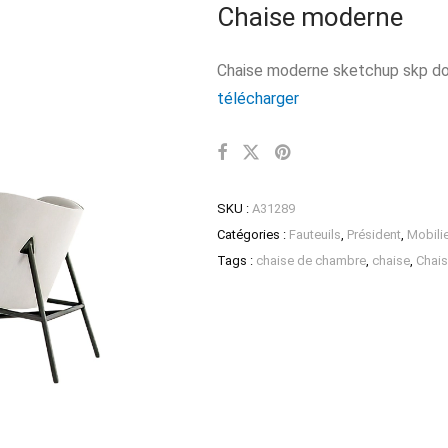
Chaise moderne
Chaise moderne sketchup skp do
télécharger
SKU :
A31289
Catégories :
Fauteuils
,
Président
,
Mobili
Tags :
chaise de chambre
,
chaise
,
Chais