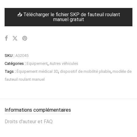
📥 Télécharger le fichier SKP de fauteuil roulant
manuel gratuit
SKU :
A32045
Catégories :
Equipement
,
Autres véhicules
Tags :
Équipement médical 3D
,
dispositif de mobilité pliable
,
modèle de
fauteuil roulant manuel
Informations complémentaires
Droits d'auteur et FAQ