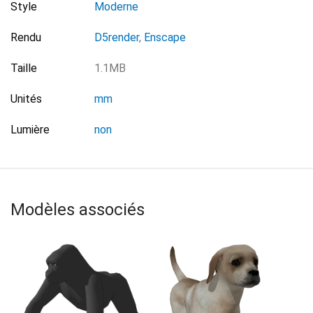
Style
Moderne
Rendu
D5render
,
Enscape
Taille
1.1MB
Unités
mm
Lumière
non
Modèles associés